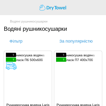
Водяні рушникосушарки
Водяні рушникосушарки
Фільтр
За популярністю
5
5
5
5
Рушникосушка водяна Laris
Рушникосушка водяна Laris