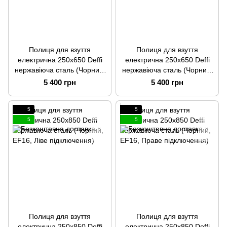
Полиця для взуття
Полиця для взуття
електрична 250x650 Deffi
електрична 250x650 Deffi
нержавіюча сталь (Чорний,
нержавіюча сталь (Чорний,
EF16, Ліве підключення)
EF16, Праве підключення)
5 400 грн
5 400 грн
5
5
5
5
Полиця для взуття
Полиця для взуття
електрична 250x850 Deffi
електрична 250x850 Deffi