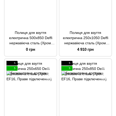
Полиця для взуття
Полиця для взуття
електрична 500x850 Deffi
електрична 250x1050 Deffi
нержавіюча сталь (Хром,
нержавіюча сталь (Хром,
EF16, Ліве підключення)
EF16, Праве підключення)
0 грн
4 910 грн
5
5
5
5