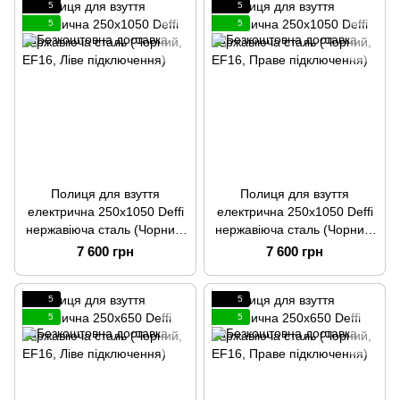
5
5
5
5
Полиця для взуття
Полиця для взуття
електрична 250x1050 Deffi
електрична 250x1050 Deffi
нержавіюча сталь (Чорний,
нержавіюча сталь (Чорний,
EF16, Ліве підключення)
EF16, Праве підключення)
7 600 грн
7 600 грн
5
5
5
5