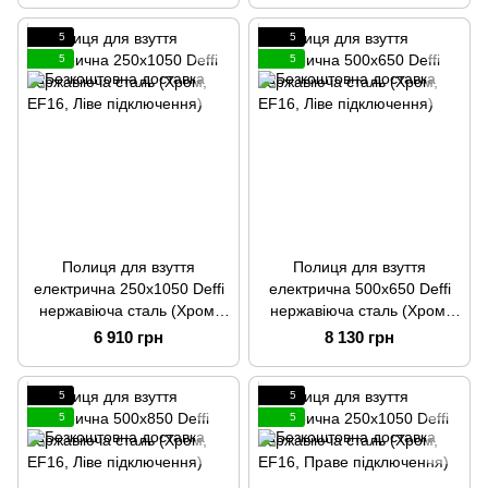
5
5
5
5
Полиця для взуття
Полиця для взуття
електрична 250x1050 Deffi
електрична 500x650 Deffi
нержавіюча сталь (Хром,
нержавіюча сталь (Хром,
EF16, Ліве підключення)
EF16, Ліве підключення)
6 910 грн
8 130 грн
5
5
5
5