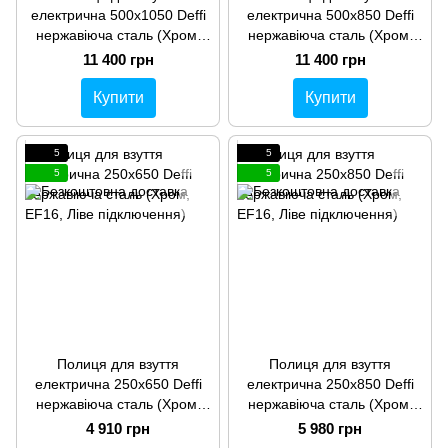
електрична 500x1050 Deffi
електрична 500x850 Deffi
нержавіюча сталь (Хром,
нержавіюча сталь (Хром,
EF16, Ліве підключення)
EF16, Праве підключення)
11 400 грн
11 400 грн
Купити
Купити
5
5
5
5
Полиця для взуття
Полиця для взуття
електрична 250x650 Deffi
електрична 250x850 Deffi
нержавіюча сталь (Хром,
нержавіюча сталь (Хром,
EF16, Ліве підключення)
EF16, Ліве підключення)
4 910 грн
5 980 грн