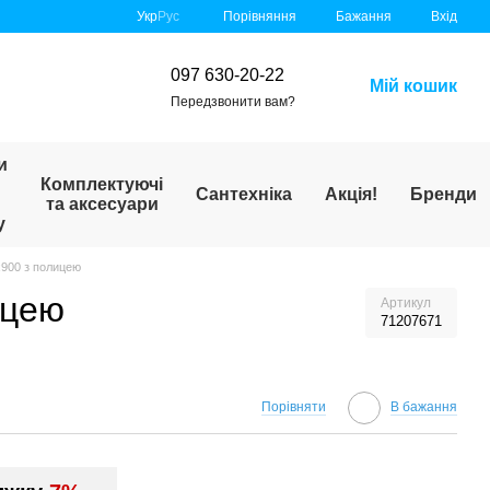
Порівняння
Укр
Рус
Бажання
Вхід
097 630-20-22
Мій кошик
Передзвонити вам?
и
Комплектуючі
Сантехніка
Акція!
Бренди
та аксесуари
у
х900 з полицею
ицею
Артикул
71207671
Порівняти
В бажання