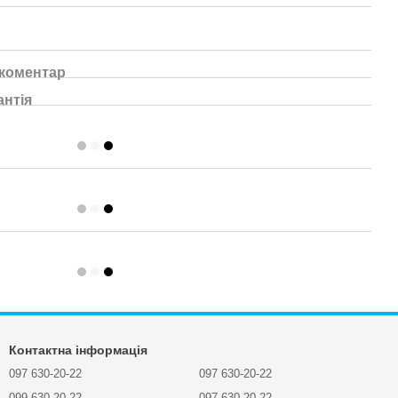
 коментар
антія
Контактна інформація
097 630-20-22
097 630-20-22
099 630-20-22
097 630-20-22