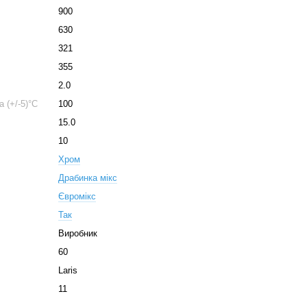
900
630
321
355
2.0
 (+/-5)°C
100
15.0
10
Хром
Драбинка мікс
Євромікс
Так
Виробник
60
Laris
11