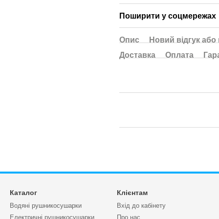
Поширити у соцмережах
Опис
Новий відгук або
Доставка
Оплата
Гар
Каталог
Клієнтам
Водяні рушникосушарки
Вхід до кабінету
Електричні рушникосушарки
Про нас