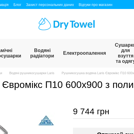
мація
Блог
Захист персональних даних
Відгуки про магазин
Сушарк
мічні
Водяні
для
Електроопалення
осушарки
радіатори
взуття
та одяг
ки
Водяні рушникосушарки Laris
Рушникосушка водяна Laris Євромікс П10 600
 Євромікс П10 600х900 з пол
9 744 грн