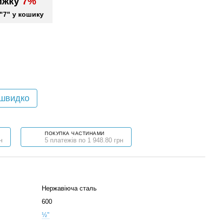
ижку
7%
"7" у кошику
 швидко
ПОКУПКА ЧАСТИНАМИ
н
5 платежів по 1 948.80 грн
Нержавіюча сталь
600
½"