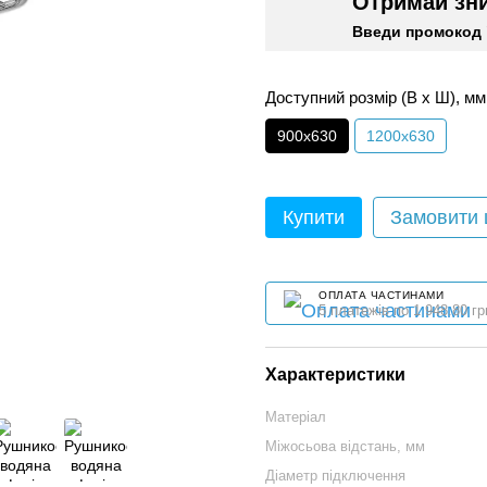
Отримай зн
Введи промокод 
Доступний розмір (В x Ш), мм
900х630
1200х630
Купити
Замовити
ОПЛАТА ЧАСТИНАМИ
5 платежів по 1 948.80 гр
Характеристики
Матеріал
Міжосьова відстань, мм
Діаметр підключення