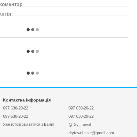
 коментар
антія
Контактна інформація
097 630-20-22
097 630-20-22
099 630-20-22
097 630-20-22
@Dry_Towel
Уже готові зв'язатися з Вами!
drytowel.sale@gmail.com