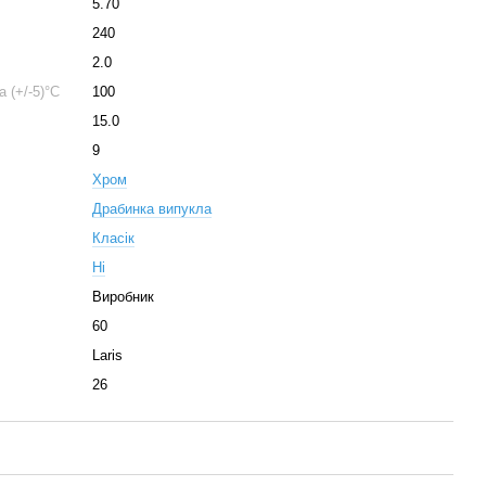
5.70
240
2.0
 (+/-5)°C
100
15.0
9
Хром
Драбинка випукла
Класік
Ні
Виробник
60
Laris
26