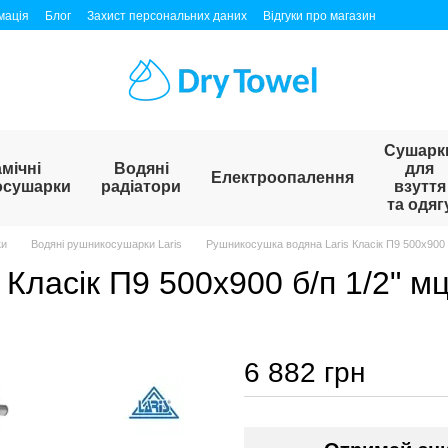
мація
Блог
Захист персональних даних
Відгуки про магазин
Сушарк
мічні
Водяні
для
Електроопалення
осушарки
радіатори
взуття
та одяг
ки
Водяні рушникосушарки Laris
Рушникосушка водяна Laris Класік П9 500х900 б
Класік П9 500х900 б/п 1/2" м
6 882 грн