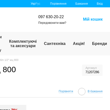
Порівняння
Укр
Рус
Бажання
Вхід
097 630-20-22
Мій кошик
Передзвонити вам?
и
Комплектуючі
Сантехніка
Акція!
Бренди
та аксесуари
у
/п 1/2" мц 800
ц 800
Артикул
71207286
Порівняти
В бажання