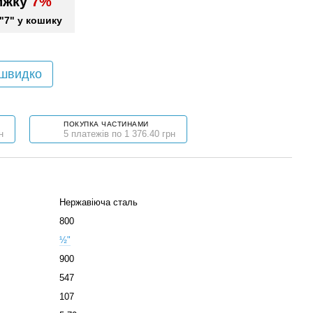
ижку
7%
"7" у кошику
 швидко
ПОКУПКА ЧАСТИНАМИ
н
5 платежів по 1 376.40 грн
Нержавіюча сталь
800
½"
900
547
107