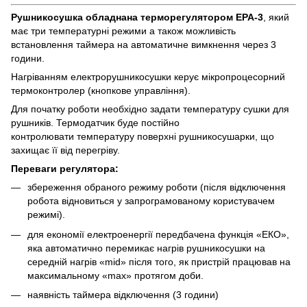
Рушникосушка
обладнана терморегулятором ЕРА-3
, який
має три температурні режими а також можливість
встановлення таймера на автоматичне вимкнення через 3
години.
Нагріванням електрорушникосушки керує мікропроцесорний
термоконтролер (кнопкове управління).
Для початку роботи необхідно задати температуру сушки для
рушників. Термодатчик буде постійно
контролювати температуру поверхні рушникосушарки, що
захищає її від перегріву.
Переваги регулятора:
збереження обраного режиму роботи (після відключення
робота відновиться у запрограмованому користувачем
режимі).
для економії електроенергії передбачена функція «ЕКО»,
яка автоматично перемикає нагрів рушникосушки на
середній нагрів «mid» після того, як пристрій працював на
максимальному «max» протягом доби.
наявність таймера відключення (3 години)