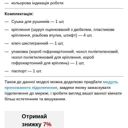
кольорова індикація роботи
Комплектація:
Сушка для рушників — 1 шт,
кріплення (шуруп оцинкований з дюбелем, пластикове
кріплення, різьбова втулка, штифт) — 4 шт,
ключ шестигранний — 1 шт,
упаковка (короб гофрокартонний, чохол поліетиленовий,
чохол поліетиленовий для кріплення, короб
гофрокартонний для кріплень) — 1 шт,
паспорт — 1 шт.
Також до данної моделі можна додатково придбати
модуль
прихованого підключення
, завдяки якому замаскувати
підключення до мережі, і зробити вигляд вашої ванної кімнати
більш естетичним та вишуканим.
Отримай
знижку
7%