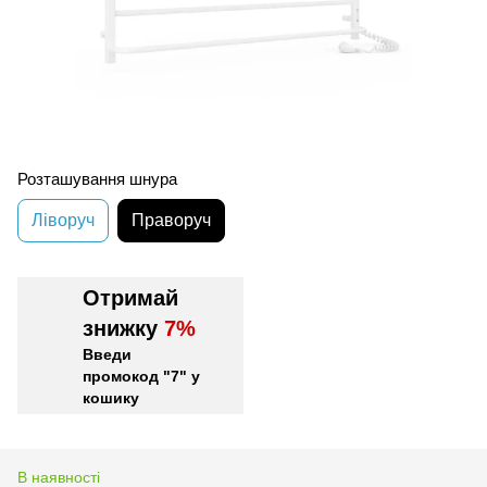
Розташування шнура
Ліворуч
Праворуч
Отримай
знижку
7%
Введи
промокод "7" у
кошику
В наявності