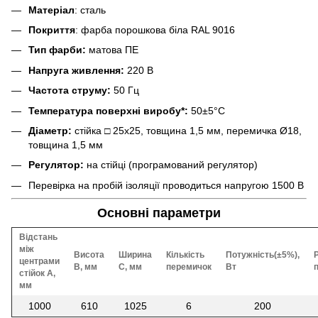
Матеріал
: сталь
Покриття
: фарба порошкова біла RAL 9016
Тип фарби:
матова ПЕ
Напруга живлення:
220 В
Частота струму:
50 Гц
Температура поверхні виробу*:
50±5°C
Діаметр:
стійка □ 25х25, товщина 1,5 мм, перемичка Ø18,
товщина 1,5 мм
Регулятор:
на стійці (програмований регулятор)
Перевірка на пробій ізоляції проводиться напругою 1500 В
Основні параметри
Відстань
між
Висота
Ширина
Кількість
Потужність(±5%),
центрами
В, мм
С, мм
перемичок
Вт
стійок А,
мм
1000
610
1025
6
200