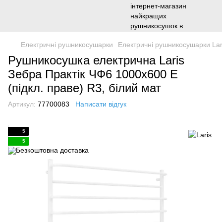
Електричні рушникосушарки
Електричні рушникосушарки Lar
Рушникосушка електрична Laris
Зебра Практік ЧФ6 1000х600 Е
(підкл. праве) R3, білий мат
Артикул:
77700083
Написати відгук
5
5