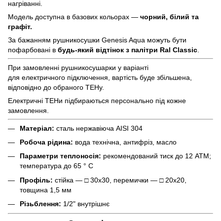
нагріванні.
Модель доступна в базових кольорах —
чорний, білий та
графіт.
За бажанням рушникосушки Genesis Aqua можуть бути
пофарбовані в
будь-який відтінок з палітри Ral Classic
.
При замовленні рушникосушарки у варіанті
для електричного підключення, вартість буде збільшена,
відповідно до обраного ТЕНу.
Електричні ТЕНи підбираються персонально під кожне
замовлення.
Матеріал:
сталь нержавіюча AISI 304
Робоча рідина:
вода технічна, антифріз, масло
Параметри теплоносія:
рекомендований тиск до 12 АТМ;
температура до 65 ° С
Профіль:
стійка — □ 30х30, перемички — □ 20х20,
товщина 1,5 мм
Різьблення:
1/2" внутрішнє