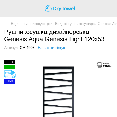
Водяні рушникосушарки
Водяні рушникосушарки Genesis Aq
Рушникосушка дизайнерська
Genesis Aqua Genesis Light 120x53
Артикул:
GA-4903
Написати відгук
5
5
−15%