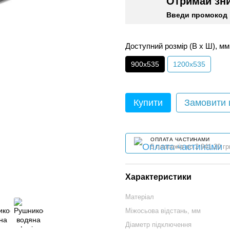
Отримай зн
Введи промокод 
Доступний розмір (В x Ш), мм
900х535
1200х535
Купити
Замовити
ОПЛАТА ЧАСТИНАМИ
5 платежів по 2 941.20 гр
Характеристики
Матеріал
Міжосьова відстань, мм
Діаметр підключення