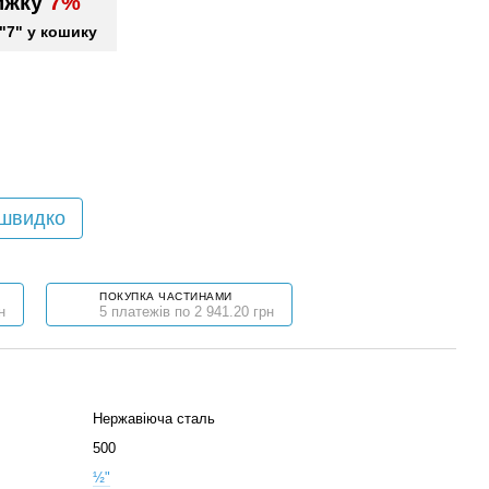
ижку
7%
"7" у кошику
 швидко
ПОКУПКА ЧАСТИНАМИ
н
5 платежів по 2 941.20 грн
Нержавіюча сталь
500
½"