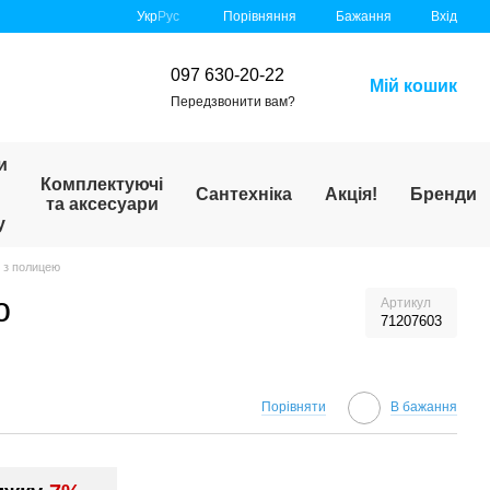
Порівняння
Укр
Рус
Бажання
Вхід
097 630-20-22
Мій кошик
Передзвонити вам?
и
Комплектуючі
Сантехніка
Акція!
Бренди
та аксесуари
у
 з полицею
ю
Артикул
71207603
Порівняти
В бажання