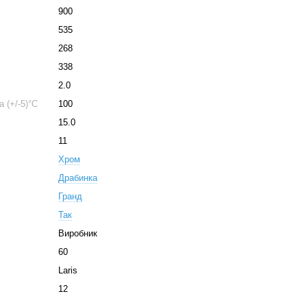
900
535
268
338
2.0
 (+/-5)°C
100
15.0
11
Хром
Драбинка
Гранд
Так
Виробник
60
Laris
12