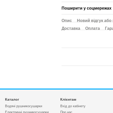
Поширити у соцмережах
Опис
Новий відгук або
Доставка
Оплата
Гар
Каталог
Клієнтам
Водяні рушникосушарки
Вхід до кабінету
Електричні рушникосушарки
Про нас