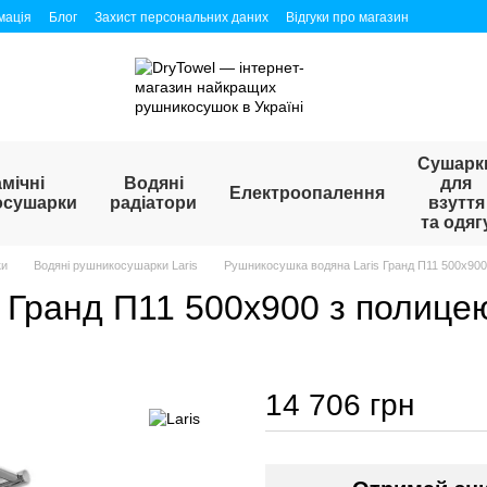
мація
Блог
Захист персональних даних
Відгуки про магазин
Сушарк
мічні
Водяні
для
Електроопалення
осушарки
радіатори
взуття
та одяг
ки
Водяні рушникосушарки Laris
Рушникосушка водяна Laris Гранд П11 500х900
 Гранд П11 500х900 з полице
14 706 грн