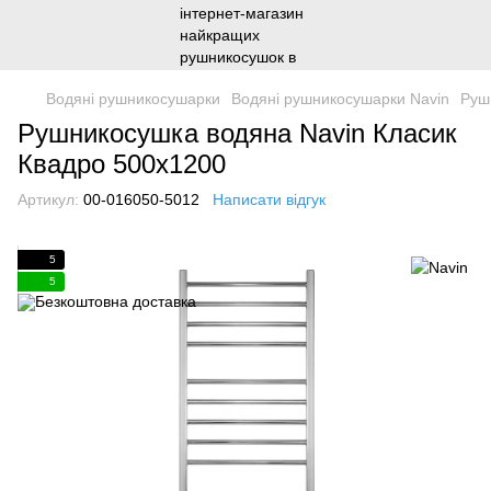
Водяні рушникосушарки
Водяні рушникосушарки Navin
Руш
Рушникосушка водяна Navin Класик
Квадро 500х1200
Артикул:
00-016050-5012
Написати відгук
5
5