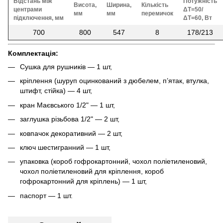
Відстань між
Потужність
Висота,
Ширина,
Кількість
центрами
ΔT=50/
мм
мм
перемичок
підключення, мм
ΔT=60, Вт
700
800
547
8
178/213
Комплектація:
Сушка для рушників — 1 шт,
кріплення (шуруп оцинкований з дюбелем, п’ятак, втулка,
штифт, стійка) — 4 шт,
кран Маєвського 1/2" — 1 шт,
заглушка різьбова 1/2" — 2 шт,
ковпачок декоративний — 2 шт,
ключ шестигранний — 1 шт,
упаковка (короб гофрокартонний, чохол поліетиленовий,
чохол поліетиленовий для кріплення, короб
гофрокартонний для кріплень) — 1 шт,
паспорт — 1 шт.