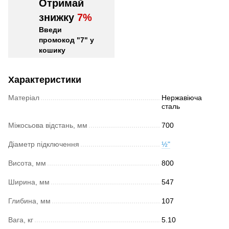
Отримай
знижку
7%
Введи
промокод "7" у
кошику
Характеристики
Матеріал
Нержавіюча
сталь
Міжосьова відстань, мм
700
Діаметр підключення
½"
Висота, мм
800
Ширина, мм
547
Глибина, мм
107
Вага, кг
5.10