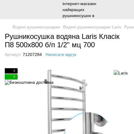
Водяні рушникосушарки
Водяні рушникосушарки Laris
Рушн
Рушникосушка водяна Laris Класік
П8 500х800 б/п 1/2" мц 700
Артикул:
71207284
Написати відгук
5
5