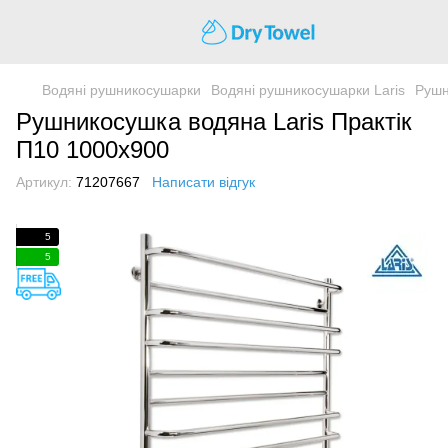
Водяні рушникосушарки
Водяні рушникосушарки Laris
Рушн
Рушникосушка водяна Laris Практік
П10 1000х900
Артикул:
71207667
Написати відгук
5
5