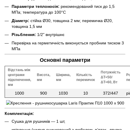
Параметри теплоносія:
рекомендований тиск до 1,5
МПа; температура до 100°С
Діаметр:
стійка Ø30, товщина 2 мм; перемичка Ø20,
товщина 1,5 мм
Різьблення:
1/2" внутрішнє
Перевірка на герметичність виконується пробним тиском 3
МПа
Основні параметри
Відстань між
Потужність
центрами
Висота,
Ширина,
Кількість
Р
ΔT=50/
підключення,
мм
мм
перемичок
п
ΔT=60, Вт
мм
1000
900
1030
10
372/447
р
Комплектація:
Сушка для рушників — 1 шт,
кріплення (шуруп оцинкований з дюбелем, п’ятак , втулка,