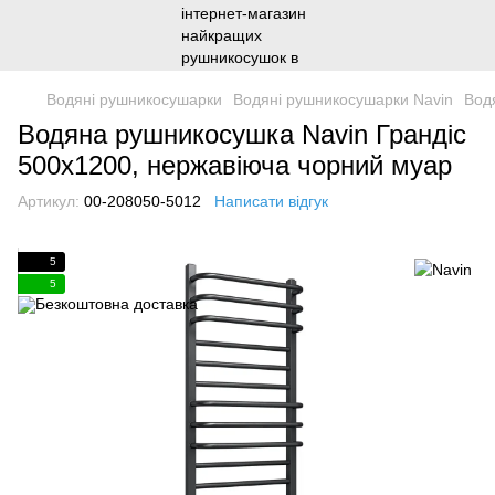
Водяні рушникосушарки
Водяні рушникосушарки Navin
Вод
Водяна рушникосушка Navin Грандіс
500х1200, нержавіюча чорний муар
Артикул:
00-208050-5012
Написати відгук
5
5