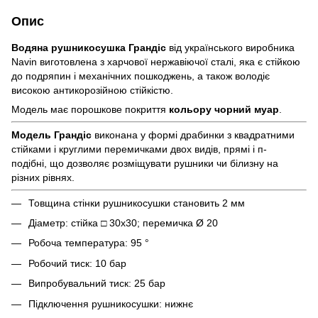
Опис
Водяна рушникосушка Грандіс
від українського виробника
Navin виготовлена з харчової нержавіючої сталі, яка є стійкою
до подряпин і механічних пошкоджень, а також володіє
високою антикорозійною стійкістю.
Модель має порошкове покриття
кольору чорний муар
.
Модель Грандіс
виконана у формі драбинки з квадратними
стійками і круглими перемичками двох видів, прямі і п-
подібні, що дозволяє розміщувати рушники чи білизну на
різних рівнях.
Товщина стінки рушникосушки становить 2 мм
Діаметр: стійка □ 30х30; перемичка Ø 20
Робоча температура: 95 °
Робочий тиск: 10 бар
Випробувальний тиск: 25 бар
Підключення рушникосушки: нижнє