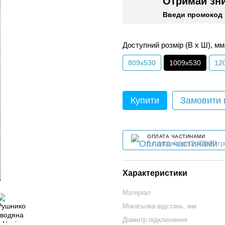
Отримай зн
Введи промокод 
Доступний розмір (В x Ш), мм
809x530
1009х530
12
Купити
Замовити
ОПЛАТА ЧАСТИНАМИ
5 платежів по 2 458.00 гр
Характеристики
Матеріал
Міжосьова відстань, мм
Діаметр підключення