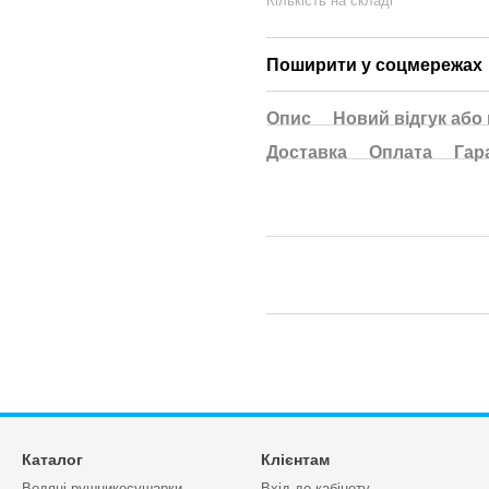
Кількість на складі
Поширити у соцмережах
Опис
Новий відгук або
Доставка
Оплата
Гар
Каталог
Клієнтам
Водяні рушникосушарки
Вхід до кабінету