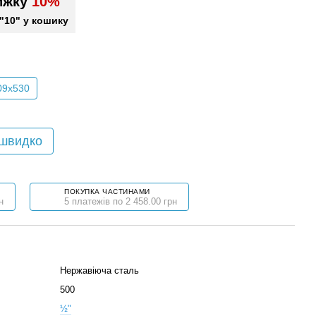
ижку
10%
"10" у кошику
09x530
 швидко
ПОКУПКА ЧАСТИНАМИ
н
5 платежів по 2 458.00 грн
Нержавіюча сталь
500
½"