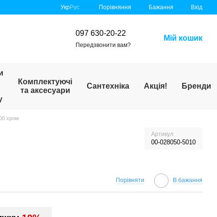
Порівняння
Укр
Рус
Бажання
Вхід
097 630-20-22
Мій кошик
Передзвонити вам?
и
Комплектуючі
Сантехніка
Акція!
Бренди
та аксесуари
у
00 хром
Артикул
00-028050-5010
Порівняти
В бажання