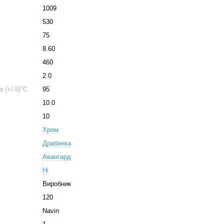
1009
530
75
8.60
460
2.0
 (+/-5)°C
95
10.0
10
Хром
Драбинка
Авангард
Ні
Виробник
120
Navin