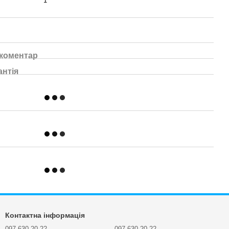
1
 коментар
антія
Контактна інформація
097 630-20-22
097 630-20-22