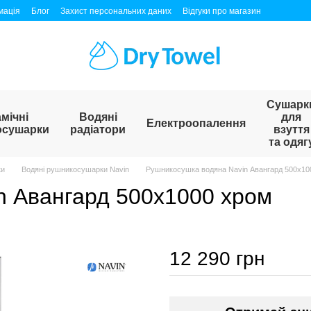
мація
Блог
Захист персональних даних
Відгуки про магазин
Сушарк
мічні
Водяні
для
Електроопалення
осушарки
радіатори
взуття
та одяг
ки
Водяні рушникосушарки Navin
Рушникосушка водяна Navin Авангард 500х10
n Авангард 500х1000 хром
12 290 грн