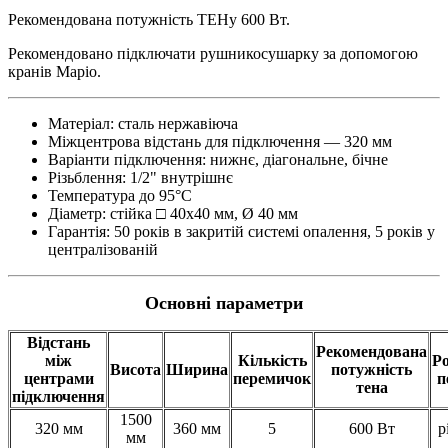
Рекомендована потужність ТЕНу 600 Вт.
Рекомендовано підключати рушникосушарку за допомогою
кранів Маріо.
Матеріал: сталь нержавіюча
Міжцентрова відстань для підключення — 320 мм
Варіанти підключення: нижнє, діагональне, бічне
Різьблення: 1/2" внутрішнє
Температура до 95°С
Діаметр: стійка □ 40х40 мм, Ø 40 мм
Гарантія: 50 років в закритій системі опалення, 5 років у
централізованій
Основні параметри
Відстань
Рекомендована
між
Кількість
Р
Висота
Ширина
потужність
центрами
перемичок
п
тена
підключення
1500
320 мм
360 мм
5
600 Вт
р
мм