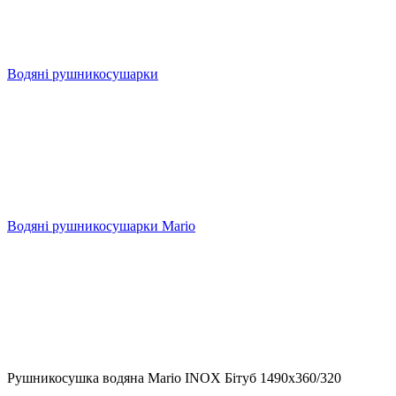
Водяні рушникосушарки
Водяні рушникосушарки Mario
Рушникосушка водяна Mario INOX Бітуб 1490x360/320