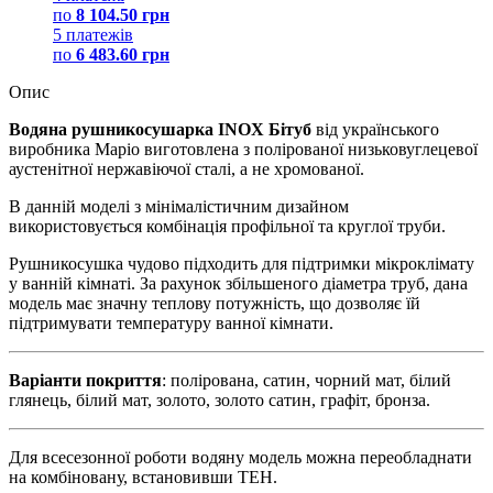
по
8 104.50 грн
5 платежів
по
6 483.60 грн
Опис
Водяна рушникосушарка INOX
Бітуб
від українського
виробника Маріо виготовлена з полірованої низьковуглецевої
аустенітної нержавіючої сталі, а не хромованої.
В данній моделі з мінімалістичним дизайном
використовується комбінація профільної та круглої труби.
Рушникосушка чудово підходить для підтримки мікроклімату
у ванній кімнаті. За рахунок збільшеного діаметра труб, дана
модель має значну теплову потужність, що дозволяє їй
підтримувати температуру ванної кімнати.
Варіанти покриття
: полірована, сатин, чорний мат, білий
глянець, білий мат, золото, золото сатин, графіт, бронза.
Для всесезонної роботи водяну модель можна переобладнати
на комбіновану, встановивши ТЕН.