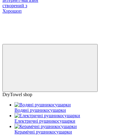
Інтернет-магазин
створений з
Хорошоп
DryTowel shop
Водяні рушникосушарки
Електричні рушникосушарки
Керамічні рушникосушарки