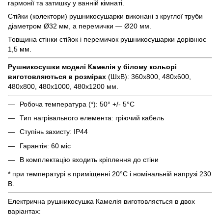
гармонії та затишку у ванній кімнаті.
Стійки (колектори) рушникосушарки виконані з круглої труби
діаметром Ø32 мм, а перемички — Ø20 мм.
Товщина стінки стійок і перемичок рушникосушарки дорівнює
1,5 мм.
Рушникосушки моделі Камелія у білому кольорі
виготовляються в розмірах
(ШхВ): 360х800, 480х600,
480х800, 480х1000, 480х1200 мм.
Робоча температура (*): 50° +/- 5°C
Тип нагрівального елемента: гріючий кабель
Ступінь захисту: IP44
Гарантія: 60 міс
В комплектацію входить кріплення до стіни
* при температурі в приміщенні 20°С і номінальній напрузі 230
В.
Електрична рушникосушка Камелія виготовляється в двох
варіантах: