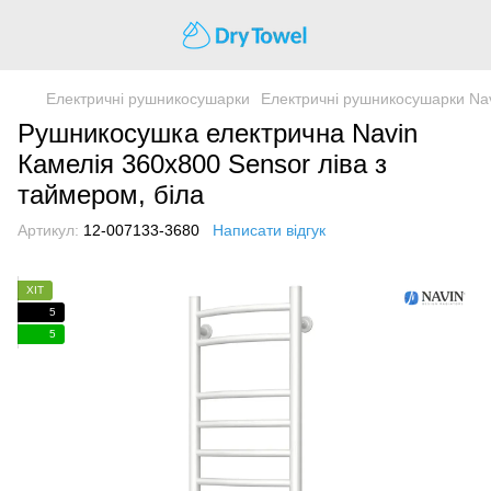
Електричні рушникосушарки
Електричні рушникосушарки Na
Рушникосушка електрична Navin
Камелія 360х800 Sensor ліва з
таймером, біла
Артикул:
12-007133-3680
Написати відгук
ХІТ
5
5