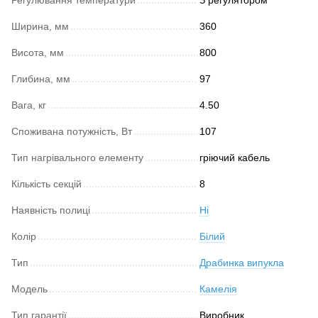
Регулювання температури
З регулятором
Ширина, мм
360
Висота, мм
800
Глибина, мм
97
Вага, кг
4.50
Споживана потужність, Вт
107
Тип нагрівального елементу
гріючий кабель
Кількість секцій
8
Наявність полиці
Ні
Колір
Білий
Тип
Драбинка випукла
Модель
Камелія
Тип гарантії
Виробник