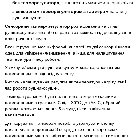
без терморегулятора
, з кнопкою-вимикачем в торці стійки
з сенсорним терморегулятором
з таймером
на стійці
рушникосушки
Сенсорний таймер-регулятор
розташований на стійці
рушникосушки зліва або справа в залежності від розташування
електричного шнура.
Блок керування має цифровий дисплей та дві сенсорні кнопки:
одна для увімкнення/вимкнення, а інша для налаштування
температури і часу роботи.
Увімкнути/вимкнути рушникосушку можна короткочасним
натисканням на відповідну кнопку.
Кнопка налаштування регулює як температуру нагріву, так і
час роботи рушникосушки.
Температура може бути налаштована короткочасними
натисканнями з кроком 5°С від +30°С до +55°С, обраний
режим включається через 5 секунд після закінчення
налаштування.
Для керування таймером потрібно утримувати кнопку
налаштування протягом 3 секунд, після чого короткими
натисканнями можна вибрати час автоматичного вимкнення