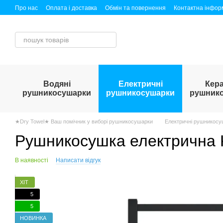
Перейти до основного контенту
Про нас
Оплата і доставка
Обмін та повернення
Контактна інфор
Публічний договір (оферта)
Водяні
Електричні
Кера
рушникосушарки
рушникосушарки
рушник
★Dry Towel★ Ваш помічник у виборі рушникосушарки
Електричні рушникосу
Рушникосушка електрична K
В наявності
Написати відгук
ХІТ
5
5
НОВИНКА