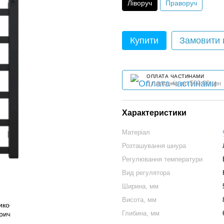
Ліворуч
Праворуч
Купити
Замовити
ОПЛАТА ЧАСТИНАМИ
5 платежів по 590.00 грн
Характеристики
Матеріал
Розташування шнура
Регулювання температури
Вид регулятора
Ширина, мм
Висота, мм
Глибина, мм