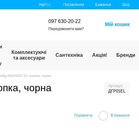
Порівняння
Укр
Рус
Бажання
Вхід
097 630-20-22
Мій кошик
Передзвонити вам?
и
Комплектуючі
Сантехніка
Акція!
Бренди
та аксесуари
у
ейд 800х500/7 EL кнопка, чорна
опка, чорна
Артикул
ДГР01EL
Порівняти
В бажання