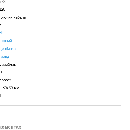
5.00
120
гріючий кабель
7
Ні
Чорний
Драбинка
Грейд
Виробник
60
Kosser
□ 30х30 мм
1
 коментар