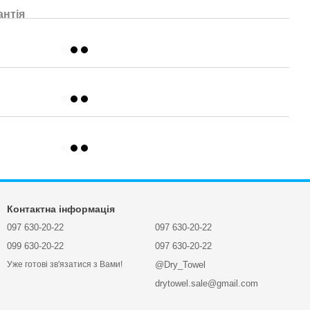
антія
Контактна інформація
097 630-20-22
097 630-20-22
099 630-20-22
097 630-20-22
@Dry_Towel
Уже готові зв'язатися з Вами!
drytowel.sale@gmail.com