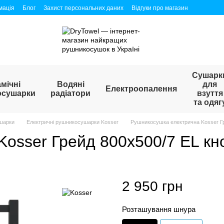
мація
Блог
Захист персональних даних
Відгуки про магазин
Сушарк
мічні
Водяні
для
Електроопалення
осушарки
радіатори
взуття
та одяг
шарки
Електричні рушникосушарки Kosser
Рушникосушка електрична Kosser Гр
osser Грейд 800х500/7 EL кн
2 950 грн
Розташування шнура