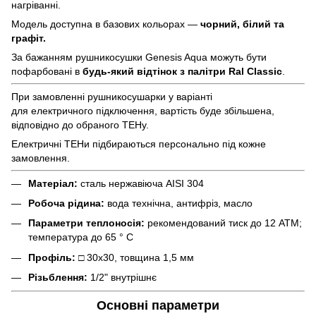
нагріванні.
Модель доступна в базових кольорах —
чорний, білий та
графіт.
За бажанням рушникосушки Genesis Aqua можуть бути
пофарбовані в
будь-який відтінок з палітри Ral Classic
.
При замовленні рушникосушарки у варіанті
для електричного підключення, вартість буде збільшена,
відповідно до обраного ТЕНу.
Електричні ТЕНи підбираються персонально під кожне
замовлення.
Матеріал:
сталь нержавіюча AISI 304
Робоча рідина:
вода технічна, антифріз, масло
Параметри теплоносія:
рекомендований тиск до 12 АТМ;
температура до 65 ° С
Профіль:
□ 30х30, товщина 1,5 мм
Різьблення:
1/2" внутрішнє
Основні параметри