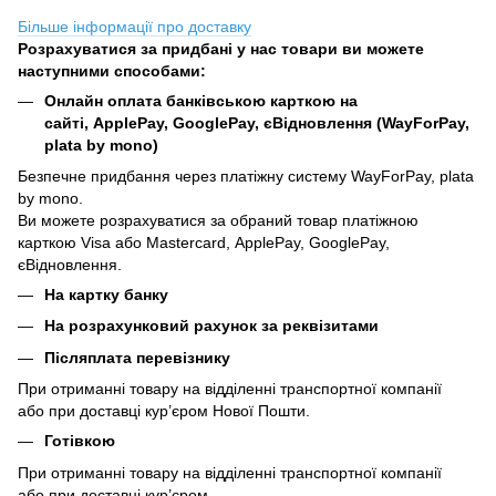
Більше інформації про доставку
Розрахуватися за придбані у нас товари ви можете
наступними способами:
Онлайн оплата банківською карткою на
сайті, ApplePay, GooglePay, єВідновлення (WayForPay,
plata by mono)
Безпечне придбання через платіжну систему WayForPay, plata
by mono.
Ви можете розрахуватися за обраний товар платіжною
карткою Visa або Mastercard, ApplePay, GooglePay,
єВідновлення.
На картку банку
На розрахунковий рахунок за реквізитами
Післяплата перевізнику
При отриманні товару на відділенні транспортної компанії
або при доставці кур’єром Нової Пошти.
Готівкою
При отриманні товару на відділенні транспортної компанії
або при доставці кур’єром.