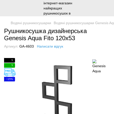
Водяні рушникосушарки
Водяні рушникосушарки Genesis Aq
Рушникосушка дизайнерська
Genesis Aqua Fito 120x53
Артикул:
GA-4603
Написати відгук
5
5
−15%