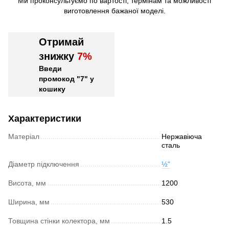
Ми проконсультуємо по вартості, термінам та можливості
виготовлення бажаної моделі.
Отримай
знижку
7%
Введи
промокод "7" у
кошику
Характеристики
Матеріал
Нержавіюча
сталь
Діаметр підключення
½"
Висота, мм
1200
Ширина, мм
530
Товщина стінки колектора, мм
1.5