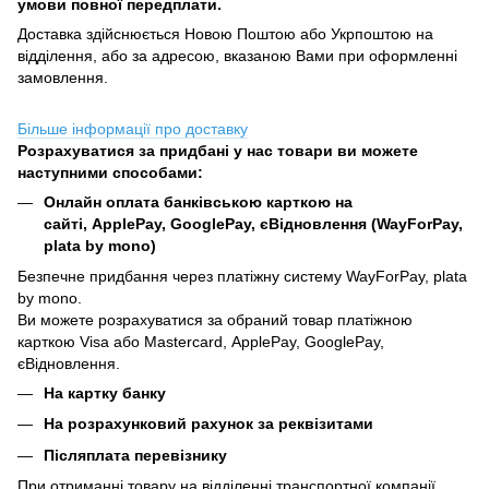
умови повної передплати.
Доставка здійснюється Новою Поштою або Укрпоштою на
відділення, або за адресою, вказаною Вами при оформленні
замовлення.
Більше інформації про доставку
Розрахуватися за придбані у нас товари ви можете
наступними способами:
Онлайн оплата банківською карткою на
сайті, ApplePay, GooglePay, єВідновлення (WayForPay,
plata by mono)
Безпечне придбання через платіжну систему WayForPay, plata
by mono.
Ви можете розрахуватися за обраний товар платіжною
карткою Visa або Mastercard, ApplePay, GooglePay,
єВідновлення.
На картку банку
На розрахунковий рахунок за реквізитами
Післяплата перевізнику
При отриманні товару на відділенні транспортної компанії