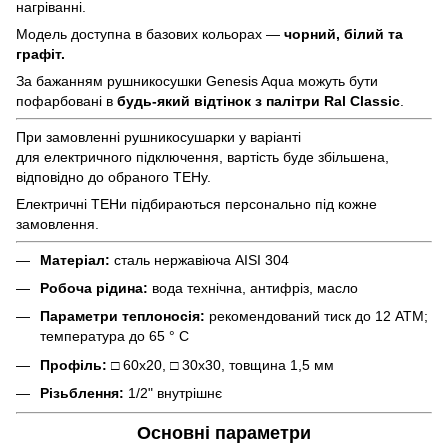
нагріванні.
Модель доступна в базових кольорах —
чорний, білий та
графіт.
За бажанням рушникосушки Genesis Aqua можуть бути
пофарбовані в
будь-який відтінок з палітри Ral Classic
.
При замовленні рушникосушарки у варіанті
для електричного підключення, вартість буде збільшена,
відповідно до обраного ТЕНу.
Електричні ТЕНи підбираються персонально під кожне
замовлення.
Матеріал:
сталь нержавіюча AISI 304
Робоча рідина:
вода технічна, антифріз, масло
Параметри теплоносія:
рекомендований тиск до 12 АТМ;
температура до 65 ° С
Профіль:
□ 60х20, □ 30х30, товщина 1,5 мм
Різьблення:
1/2" внутрішнє
Основні параметри