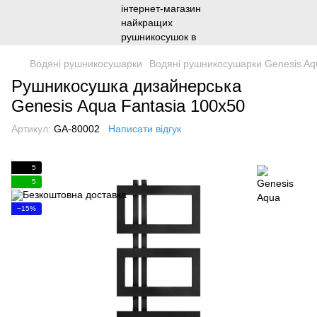
Водяні рушникосушарки
Водяні рушникосушарки Genesis Aq
Рушникосушка дизайнерська
Genesis Aqua Fantasia 100x50
Артикул:
GA-80002
Написати відгук
5
5
−15%