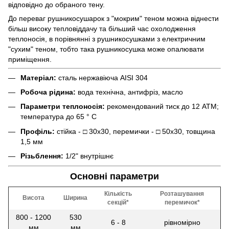
відповідно до обраного тену.
До переваг рушникосушарок з "мокрим" теном можна віднести
більш високу тепловіддачу та більший час охолодження
теплоносія, в порівнянні з рушникосушками з електричним
"сухим" теном, тобто така рушникосушка може опалювати
приміщення.
Матеріал:
сталь нержавіюча AISI 304
Робоча рідина:
вода технічна, антифріз, масло
Параметри теплоносія:
рекомендований тиск до 12 АТМ;
температура до 65 ° С
Профіль:
стійка - □ 30х30, перемички - □ 50х30, товщина
1,5 мм
Різьблення:
1/2" внутрішнє
Основні параметри
Кількість
Розташування
Висота
Ширина
секцій*
перемичок*
800 - 1200
530
6 - 8
рівномірно
мм
мм