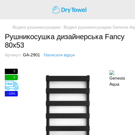
Водяні рушникосушарки
Водяні рушникосушарки Genesis Aq
Рушникосушка дизайнерська Fancy
80x53
Артикул:
GA-2901
Написати відгук
5
5
−15%