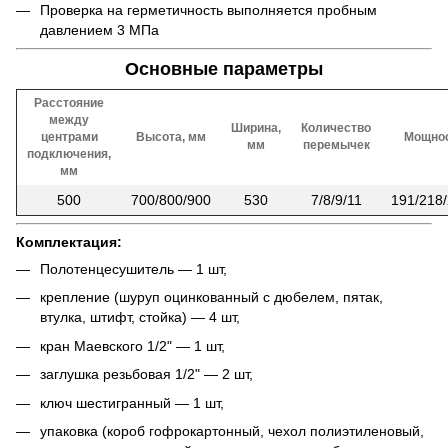
Проверка на герметичность выполняется пробным
давлением 3 МПа
Основные параметры
Расстояние
между
Ширина,
Количество
центрами
Высота, мм
Мощнос
мм
перемычек
подключения,
мм
500
700/800/900
530
7/8/9/11
191/218
Комплектация:
Полотенцесушитель — 1 шт,
крепление (шуруп оцинкованный с дюбелем, пятак,
втулка, штифт, стойка) — 4 шт,
кран Маевского 1/2" — 1 шт,
заглушка резьбовая 1/2" — 2 шт,
ключ шестигранный — 1 шт,
упаковка (короб гофрокартонный, чехол полиэтиленовый,