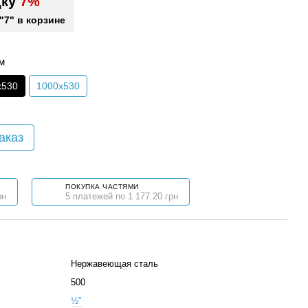
дку
7%
"7" в корзине
м
х530
1000х530
аказ
ПОКУПКА ЧАСТЯМИ
рн
5 платежей по 1 177.20 грн
Нержавеющая сталь
500
½"