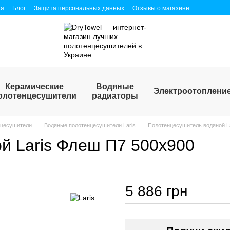
ия
Блог
Защита персональных данных
Отзывы о магазине
Керамические
Водяные
Электроотоплени
олотенцесушители
радиаторы
нцесушители
Водяные полотенцесушители Laris
Полотенцесушитель водяной L
й Laris Флеш П7 500х900
5 886 грн