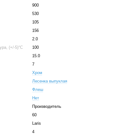
900
530
105
156
2.0
ра, (+/-5)°C
100
15.0
7
Хром
Лесенка выпуклая
Флеш
Нет
Производитель
60
Laris
4