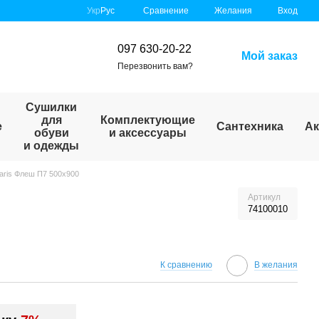
Сравнение
Укр
Рус
Желания
Вход
097 630-20-22
Мой заказ
Перезвонить вам?
Сушилки
для
Комплектующие
е
Сантехника
Ак
обуви
и аксессуары
и одежды
aris Флеш П7 500х900
Артикул
74100010
К сравнению
В желания