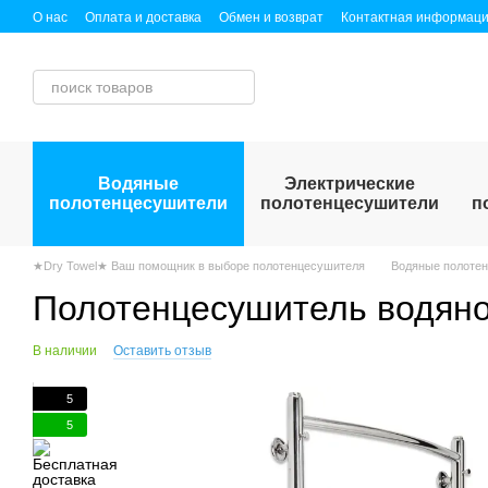
Перейти к основному контенту
О нас
Оплата и доставка
Обмен и возврат
Контактная информац
Публичный договор (оферта)
Водяные
Электрические
полотенцесушители
полотенцесушители
п
★Dry Towel★ Ваш помощник в выборе полотенцесушителя
Водяные полоте
Полотенцесушитель водяно
В наличии
Оставить отзыв
5
5