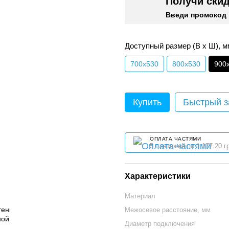
Получи ски
Введи промокод 
Доступный размер (В х Ш), м
700х530
800х530
900
Купить
Быстрый з
ОПЛАТА ЧАСТЯМИ
5 платежей по 1 177.20 г
Характеристики
Материал
Межосевое расстояние, мм
Диаметр подключения