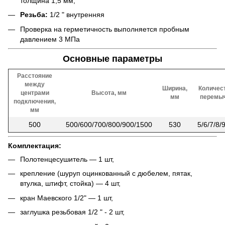
толщина 1,5 мм;
Резьба:
1/2 " внутренняя
Проверка на герметичность выполняется пробным
давлением 3 МПа
Основные параметры
Расстояние
между
Ширина,
Количес
центрами
Высота, мм
мм
перемы
подключения,
мм
500
500/600/700/800/900/1500
530
5/6/7/8/
Комплектация:
Полотенцесушитель — 1 шт,
крепление (шуруп оцинкованный с дюбелем, пятак,
втулка, штифт, стойка) — 4 шт,
кран Маевского 1/2" — 1 шт,
заглушка резьбовая 1/2 " - 2 шт,