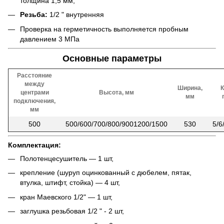
толщина 1,5 мм;
Резьба:
1/2 " внутренняя
Проверка на герметичность выполняется пробным
давлением 3 МПа
Основные параметры
Расстояние
между
Ширина,
К
центрами
Высота, мм
мм
подключения,
мм
500
500/600/700/800/9001200/1500
530
5/6
Комплектация:
Полотенцесушитель — 1 шт,
крепление (шуруп оцинкованный с дюбелем, пятак,
втулка, штифт, стойка) — 4 шт,
кран Маевского 1/2" — 1 шт,
заглушка резьбовая 1/2 " - 2 шт,