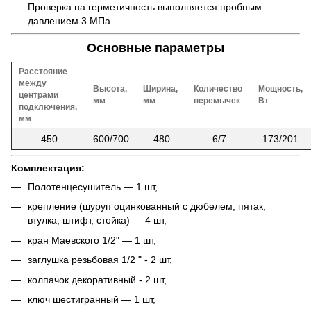
Проверка на герметичность выполняется пробным
давлением 3 МПа
Основные параметры
Расстояние
между
Высота,
Ширина,
Количество
Мощность,
центрами
мм
мм
перемычек
Вт
подключения,
мм
450
600/700
480
6/7
173/201
Комплектация:
Полотенцесушитель — 1 шт,
крепление (шуруп оцинкованный с дюбелем, пятак,
втулка, штифт, стойка) — 4 шт,
кран Маевского 1/2" — 1 шт,
заглушка резьбовая 1/2 " - 2 шт,
колпачок декоративный - 2 шт,
ключ шестигранный — 1 шт,