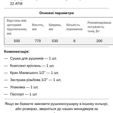
22 АТМ
Основні параметри
Відстань між
Рекомендована
центрами
Висота,
Ширина,
Кількість
потужність
підключення,
мм
мм
перемичок
тена, Вт
мм
500
770
530
8
200
Комплектація:
Сушка для рушників — 1 шт,
Комплект кріплень — 1 шт,
Кран Маєвського 1/2" — 1 шт,
Заглушка різьбова 1/2" — 1 шт,
Упаковка — 1 шт,
Паспорт — 1 шт.
Якщо ви бажаєте замовити рушникосушарку в іншому кольорі,
або розмірах, зверніться до наших менеджерів за