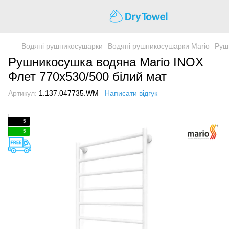
Водяні рушникосушарки
Водяні рушникосушарки Mario
Руш
Рушникосушка водяна Mario INOX
Флет 770x530/500 білий мат
Артикул:
1.137.047735.WM
Написати відгук
5
5