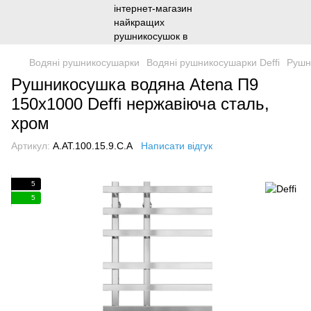
Водяні рушникосушарки
Водяні рушникосушарки Deffi
Рушн
Рушникосушка водяна Atena П9
150х1000 Deffi нержавіюча сталь,
хром
Артикул:
A.AT.100.15.9.C.A
Написати відгук
5
5