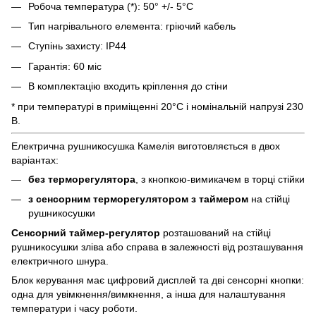
Робоча температура (*): 50° +/- 5°C
Тип нагрівального елемента: гріючий кабель
Ступінь захисту: IP44
Гарантія: 60 міс
В комплектацію входить кріплення до стіни
* при температурі в приміщенні 20°С і номінальній напрузі 230
В.
Електрична рушникосушка Камелія виготовляється в двох
варіантах:
без терморегулятора
, з кнопкою-вимикачем в торці стійки
з сенсорним терморегулятором
з таймером
на стійці
рушникосушки
Сенсорний таймер-регулятор
розташований на стійці
рушникосушки зліва або справа в залежності від розташування
електричного шнура.
Блок керування має цифровий дисплей та дві сенсорні кнопки:
одна для увімкнення/вимкнення, а інша для налаштування
температури і часу роботи.