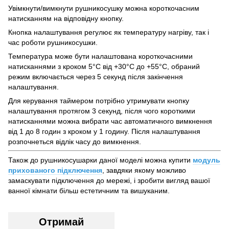
Увімкнути/вимкнути рушникосушку можна короткочасним
натисканням на відповідну кнопку.
Кнопка налаштування регулює як температуру нагріву, так і
час роботи рушникосушки.
Температура може бути налаштована короткочасними
натисканнями з кроком 5°С від +30°С до +55°С, обраний
режим включається через 5 секунд після закінчення
налаштування.
Для керування таймером потрібно утримувати кнопку
налаштування протягом 3 секунд, після чого короткими
натисканнями можна вибрати час автоматичного вимкнення
від 1 до 8 годин з кроком у 1 годину. Після налаштування
розпочнеться відлік часу до вимкнення.
Також до рушникосушарки даної моделі можна купити
модуль
прихованого підключення
, завдяки якому можливо
замаскувати підключення до мережі, і зробити вигляд вашої
ванної кімнати більш естетичним та вишуканим.
Отримай