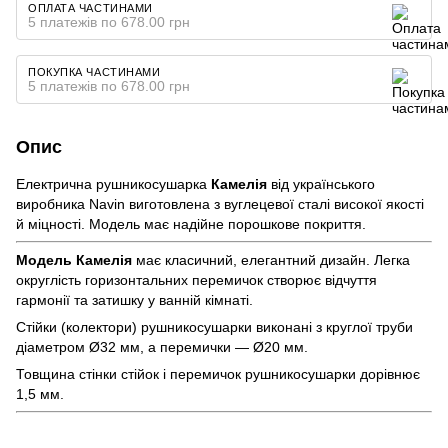
ОПЛАТА ЧАСТИНАМИ
5 платежів по 678.00 грн
ПОКУПКА ЧАСТИНАМИ
5 платежів по 678.00 грн
Опис
Електрична рушникосушарка
Камелія
від українського
виробника Navin виготовлена з вуглецевої сталі високої якості
й міцності. Модель має надійне порошкове покриття.
Модель Камелія
має класичний, елегантний дизайн. Легка
округлість горизонтальних перемичок створює відчуття
гармонії та затишку у ванній кімнаті.
Стійки (колектори) рушникосушарки виконані з круглої труби
діаметром Ø32 мм, а перемички — Ø20 мм.
Товщина стінки стійок і перемичок рушникосушарки дорівнює
1,5 мм.