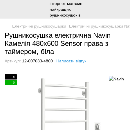
Електричні рушникосушарки
Електричні рушникосушарки Na
Рушникосушка електрична Navin
Камелія 480х600 Sensor права з
таймером, біла
Артикул:
12-007033-4860
Написати відгук
5
5