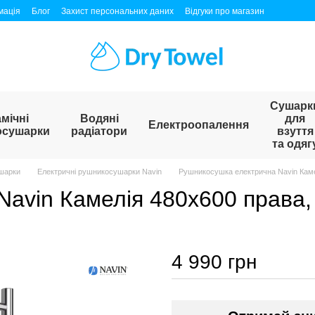
мація
Блог
Захист персональних даних
Відгуки про магазин
Сушарк
мічні
Водяні
для
Електроопалення
осушарки
радіатори
взуття
та одяг
шарки
Електричні рушникосушарки Navin
Рушникосушка електрична Navin Каме
avin Камелія 480х600 права,
4 990 грн