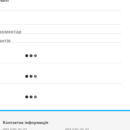
Navin
 коментар
антія
Контактна інформація