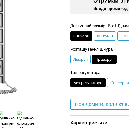
Отримай зн
Введи промокод 
Доступний розмір (В х Ш), мм
600х480
800х480
120
Розташування шнура
Ліворуч
Праворуч
Тип регулятора
Без регулятора
Сенсорни
Повідомити, коли з'яв
Характеристики