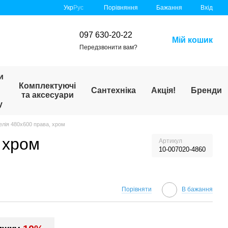
Порівняння
Укр
Рус
Бажання
Вхід
097 630-20-22
Мій кошик
Передзвонити вам?
и
Комплектуючі
Сантехніка
Акція!
Бренди
та аксесуари
у
лія 480х600 права, хром
 хром
Артикул
10-007020-4860
Порівняти
В бажання