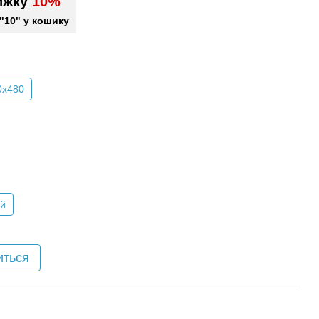
ижку
10%
"10" у кошику
0х480
й
иться