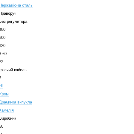
Нержавіюча сталь
Праворуч
Без регулятора
480
600
120
3.60
72
гріючий кабель
6
Ні
Хром
Драбинка випукла
Камелія
Виробник
60