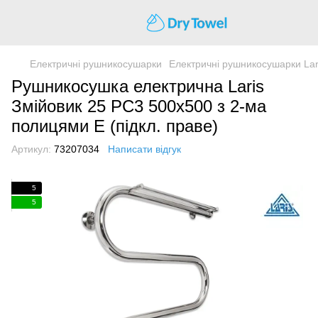
Електричні рушникосушарки
Електричні рушникосушарки Lar
Рушникосушка електрична Laris
Змійовик 25 РС3 500х500 з 2-ма
полицями Е (підкл. праве)
Артикул:
73207034
Написати відгук
5
5