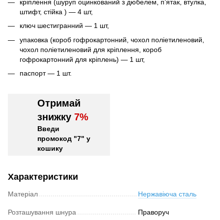
кріплення (шуруп оцинкований з дюбелем, п’ятак, втулка,
штифт, стійка ) — 4 шт,
ключ шестигранний — 1 шт,
упаковка (короб гофрокартонний, чохол поліетиленовий,
чохол поліетиленовий для кріплення, короб
гофрокартонний для кріплень) — 1 шт,
паспорт — 1 шт.
Отримай
знижку
7%
Введи
промокод "7" у
кошику
Характеристики
Матеріал
Нержавіюча сталь
Розташування шнура
Праворуч