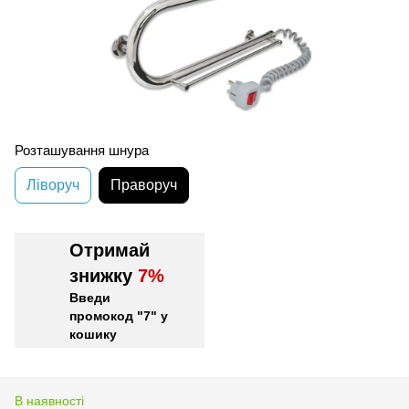
Розташування шнура
Ліворуч
Праворуч
Отримай
знижку
7%
Введи
промокод "7" у
кошику
В наявності