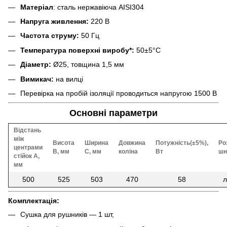
Матеріал
: сталь нержавіюча AISI304
Напруга живлення:
220 В
Частота струму:
50 Гц
Температура поверхні виробу*:
50±5°C
Діаметр:
Ø25, товщина 1,5 мм
Вимикач:
на вилці
Перевірка на пробій ізоляції проводиться напругою 1500 В
Основні параметри
Відстань
між
Висота
Ширина
Довжина
Потужність(±5%),
Ро
центрами
В, мм
С, мм
коліна
Вт
шн
стійок А,
мм
500
525
503
470
58
л
Комплектація:
Сушка для рушників — 1 шт,