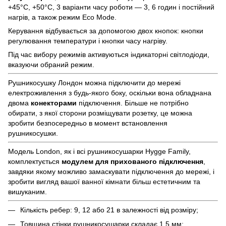
+45°С, +50°С, 3 варіанти часу роботи — 3, 6 годин і постійний
нагрів, а також режим Eco Mode.
Керування відбувається за допомогою двох кнопок: кнопки
регулювання температури і кнопки часу нагріву.
Під час вибору режимів активуються індикаторні світлодіоди,
вказуючи обраний режим.
Рушникосушку Лондон можна підключити до мережі
електроживлення з будь-якого боку, оскільки вона обладнана
двома
конекторами
підключення. Більше не потрібно
обирати, з якої сторони розміщувати розетку, це можна
зробити безпосередньо в момент встановлення
рушникосушки.
Модель London, як і всі рушникосушарки Hygge Family,
комплектується
модулем для прихованого підключення
,
завдяки якому можливо замаскувати підключення до мережі, і
зробити вигляд вашої ванної кімнати більш естетичним та
вишуканим.
Кількість ребер: 9, 12 або 21 в залежності від розміру;
Товщина стінки рушникосушарки складає 1,5 мм;