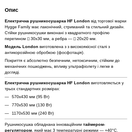
Опис
Електрична рушникосушарка HF London
від торгової марки
Hygge Family має лаконічний, стриманий та стильний дизайн.
Стійки рушникосушки виконані з квадратного профілю
перетином □ 30х30 мм, а ребра — □ 20х20 мм.
Модель London
виготовлена з з високоякісної сталі з
антикорозійною обробкою (фосфотація).
Покриття є абсолютно безпечним, нетоксичним, стійким до
механічних пошкоджень, впливу ультрафіолету і легке в
догляді.
Електрична рушникосушарка HF London
виготовляється у
трьох стандартних розмірах:
570x430 мм (95 Вт)
770x530 мм (130 Вт)
1170x530 мм (240 Вт)
Рушникосушка обладнана інноваційним
таймером-
регулятором
, який має 3 температурні режими — +40°С,