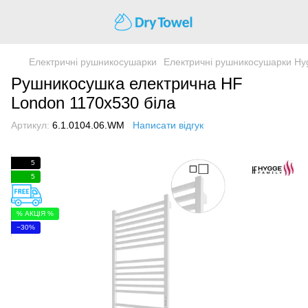
Електричні рушникосушарки
Електричні рушникосушарки Hy
Рушникосушка електрична HF
London 1170х530 біла
Артикул:
6.1.0104.06.WM
Написати відгук
5
5
% АКЦІЯ %
−30%