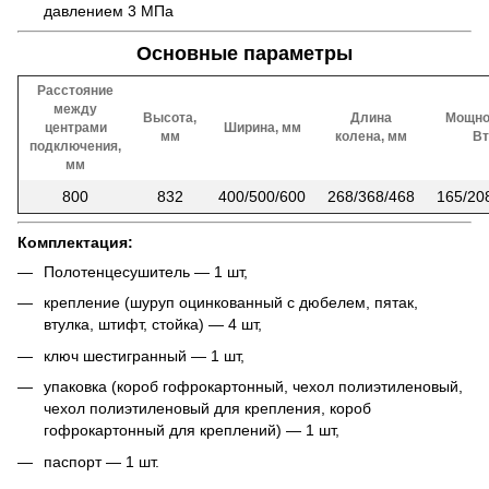
давлением 3 МПа
Основные параметры
Расстояние
между
Высота,
Длина
Мощно
центрами
Ширина, мм
мм
колена, мм
Вт
подключения,
мм
800
832
400/500/600
268/368/468
165/20
Комплектация:
Полотенцесушитель — 1 шт,
крепление (шуруп оцинкованный с дюбелем, пятак,
втулка, штифт, стойка) — 4 шт,
ключ шестигранный — 1 шт,
упаковка (короб гофрокартонный, чехол полиэтиленовый,
чехол полиэтиленовый для крепления, короб
гофрокартонный для креплений) — 1 шт,
паспорт — 1 шт.