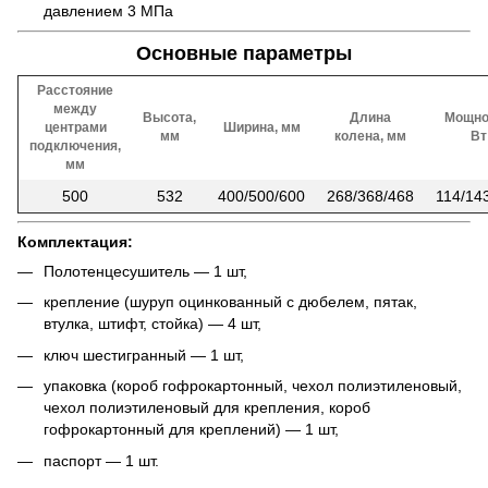
давлением 3 МПа
Основные параметры
Расстояние
между
Высота,
Длина
Мощно
центрами
Ширина, мм
мм
колена, мм
Вт
подключения,
мм
500
532
400/500/600
268/368/468
114/14
Комплектация:
Полотенцесушитель — 1 шт,
крепление (шуруп оцинкованный с дюбелем, пятак,
втулка, штифт, стойка) — 4 шт,
ключ шестигранный — 1 шт,
упаковка (короб гофрокартонный, чехол полиэтиленовый,
чехол полиэтиленовый для крепления, короб
гофрокартонный для креплений) — 1 шт,
паспорт — 1 шт.