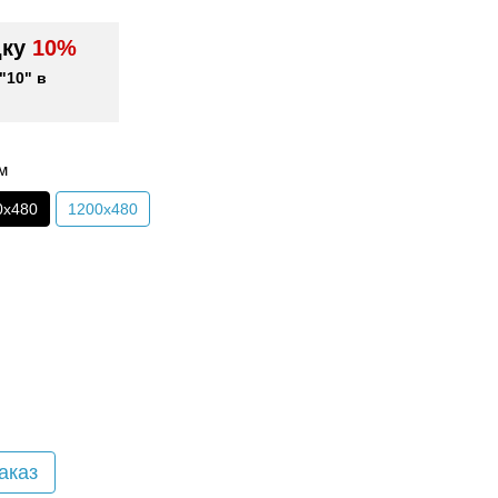
дку
10%
"10" в
м
0х480
1200х480
аказ