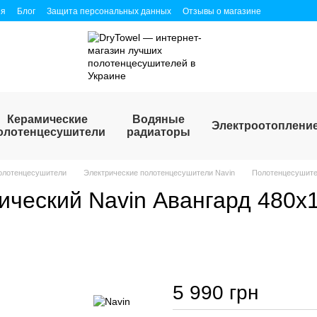
ия
Блог
Защита персональных данных
Отзывы о магазине
Керамические
Водяные
Электроотоплени
олотенцесушители
радиаторы
олотенцесушители
Электрические полотенцесушители Navin
Полотенцесушител
ческий Navin Авангард 480х1
5 990 грн