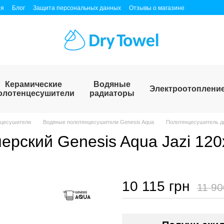
ия
Блог
Защита персональных данных
Отзывы о магазине
Керамические
Водяные
Электроотоплени
олотенцесушители
радиаторы
нцесушители
Водяные полотенцесушители Genesis Aqua
Полотенцесушитель ди
рский Genesis Aqua Jazi 120
10 115 грн
11 90