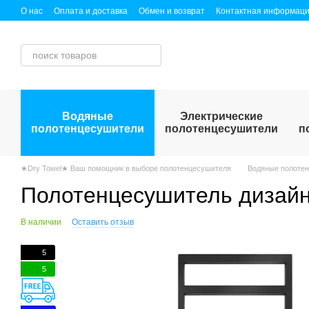
Перейти к основному контенту
О нас
Оплата и доставка
Обмен и возврат
Контактная информац
Публичный договор (оферта)
Водяные
Электрические
полотенцесушители
полотенцесушители
п
★Dry Towel★ Ваш помощник в выборе полотенцесушителя
Водяные полоте
Полотенцесушитель дизайне
В наличии
Оставить отзыв
5
5