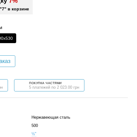
дку
7%
"7" в корзине
м
00x530
аказ
ПОКУПКА ЧАСТЯМИ
рн
5 платежей по 2 023.00 грн
Нержавеющая сталь
500
½"