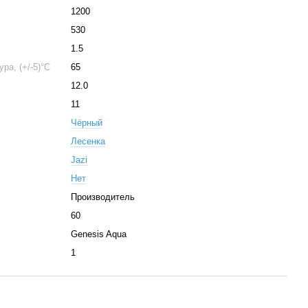
1200
530
1.5
ра, (+/-5)°C
65
12.0
11
Чёрный
Лесенка
Jazi
Нет
Производитель
60
Genesis Aqua
1