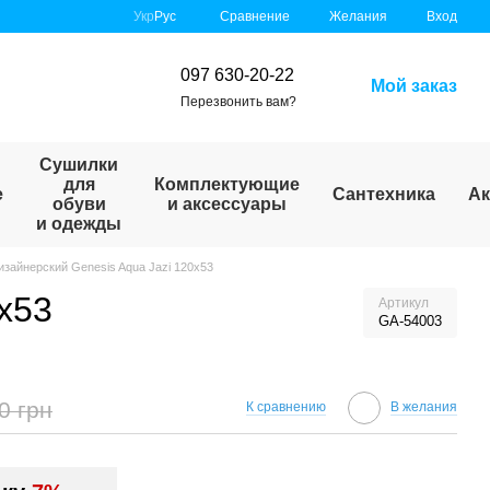
Сравнение
Укр
Рус
Желания
Вход
097 630-20-22
Мой заказ
Перезвонить вам?
Сушилки
для
Комплектующие
е
Сантехника
Ак
обуви
и аксессуары
и одежды
зайнерский Genesis Aqua Jazi 120x53
x53
Артикул
GA-54003
0 грн
К сравнению
В желания