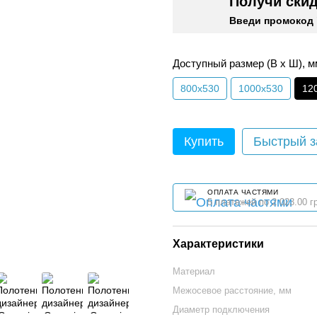
Получи ски
Введи промокод 
Доступный размер (В х Ш), м
800x530
1000x530
12
Купить
Быстрый з
ОПЛАТА ЧАСТЯМИ
5 платежей по 2 023.00 г
Характеристики
Материал
Межосевое расстояние, мм
Диаметр подключения