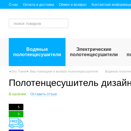
Перейти к основному контенту
О нас
Оплата и доставка
Обмен и возврат
Контактная информац
Публичный договор (оферта)
Водяные
Электрические
полотенцесушители
полотенцесушители
п
★Dry Towel★ Ваш помощник в выборе полотенцесушителя
Водяные полоте
Полотенцесушитель дизайн
В наличии
Оставить отзыв
5
5