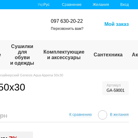
Сравнение
Укр
Рус
Желания
Вход
097 630-20-22
Мой заказ
Перезвонить вам?
Сушилки
для
Комплектующие
е
Сантехника
Ак
обуви
и аксессуары
и одежды
зайнерский Genesis Aqua Appena 50х30
50х30
Артикул
GA-59001
грн
К сравнению
В желания