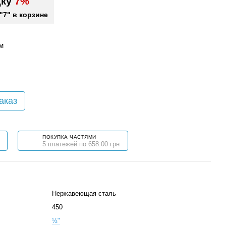
дку
7%
"7" в корзине
м
аказ
ПОКУПКА ЧАСТЯМИ
5 платежей по 658.00 грн
Нержавеющая сталь
450
½"