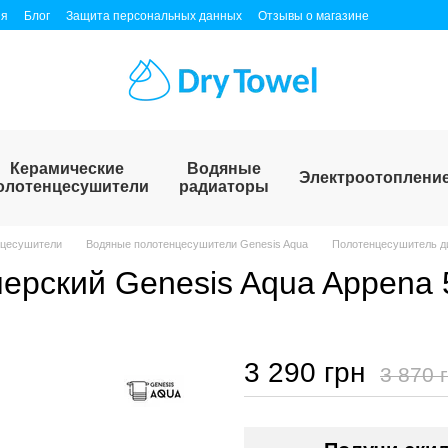
ия
Блог
Защита персональных данных
Отзывы о магазине
Керамические
Водяные
Электроотоплени
олотенцесушители
радиаторы
нцесушители
Водяные полотенцесушители Genesis Aqua
Полотенцесушитель ди
ерский Genesis Aqua Appena 
3 290 грн
3 870 