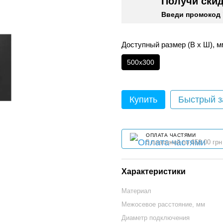
Получи ски
Введи промокод 
Доступный размер (В х Ш), м
500x300
Купить
Быстрый з
ОПЛАТА ЧАСТЯМИ
5 платежей по 658.00 грн
Характеристики
Материал
Межосевое расстояние, мм
Диаметр подключения